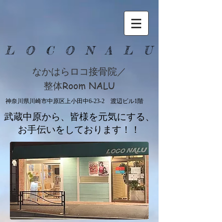
​L O C O N A L U
なかはらロコ接骨院／
整体Room NALU
神奈川県川崎市中原区上小田中6-23-2 渡辺ビル1階
​武蔵中原から、皆様を元気にする、
お手伝いをしております！！