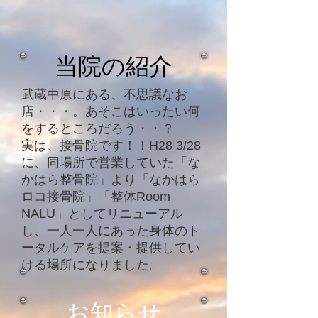
当院の紹介
武蔵中原にある、不思議なお
店・・・。
あそこはいったい何
をするところだろう・・？
実は、接骨院です！！
H28 3/28
に、同場所で営業していた「な
かはら整骨院」より「なかはら
ロコ接骨院」「整体Room
NALU」としてリニューアル
し、一人一人にあった身体のト
ータルケアを提案・提供してい
ける場所になりました。
​お知らせ