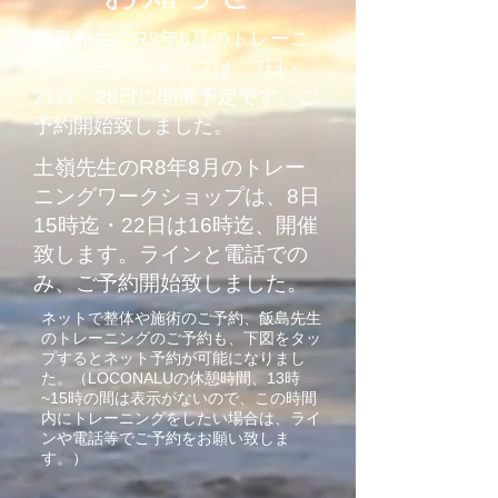
飯島先生のR8年8月のトレーニ
ングワークショップは、7日・
21日・28日に開催予定です。
ご
予約開始致しました。
土嶺先生のR8年8
月のトレー
ニングワークショップは、8日
15時迄・22日は16時迄、開催
致します。ラインと電話での
み、ご予約開始致しました。
ネットで整体や施術のご予約、
飯島先生
のトレーニングのご予約も、下図をタッ
プするとネット予約が可能になりまし
た。（LOCONALUの休憩時間、13時
~15時の間は表示がないので、この時間
内にトレーニングをしたい場合は、ライ
ンや電話等でご予約をお願い致しま
す。）